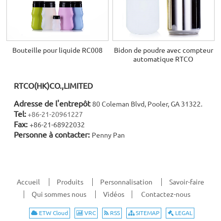
Bouteille pour liquide RC008
Bidon de poudre avec compteur
automatique RTCO
RTCO(HK)CO.,LIMITED
Adresse de l'entrepôt
80 Coleman Blvd, Pooler, GA 31322.
Tel:
+86-21-20961227
Fax:
+86-21-68922032
Personne à contacter:
Penny Pan
Accueil
Produits
Personnalisation
Savoir-faire
Qui sommes nous
Vidéos
Contactez-nous
ETW Cloud
VRC
RSS
SITEMAP
LEGAL