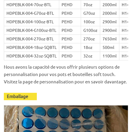
HDPEBLK-004-70oz-BTL
PEHD
70oz
2000ml
H1=
HDPEBLK-004-G70oz-BTL
PEHD
G70oz
2000ml
H1=
HDPEBLK-004-100oz-BTL
PEHD
100oz
2900ml
H1=
HDPEBLK-004-G100oz-BTL
PEHD
G100oz
2900ml
H1=
HDPEBLK-004-270oz-BTL
PEHD
270oz
7650ml
H1=
HDPEBLK-004-18oz-SQBTL
PEHD
18oz
500ml
H1=
HDPEBLK-004-32oz-SQBTL
PEHD
32oz
1100ml
H1=
Nous avons la capacité de vous offrir plusieurs options de
personnalisation pour vos pots et bouteilles soft touch.
Visitez la page de personnalisation pour en savoir davantage.
Emballage