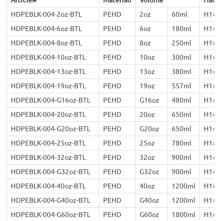
HDPEBLK-004-2oz-BTL
PEHD
2oz
60ml
H1=
HDPEBLK-004-6oz-BTL
PEHD
6oz
180ml
H1=
HDPEBLK-004-8oz-BTL
PEHD
8oz
250ml
H1=
HDPEBLK-004-10oz-BTL
PEHD
10oz
300ml
H1=
HDPEBLK-004-13oz-BTL
PEHD
13oz
380ml
H1=
HDPEBLK-004-19oz-BTL
PEHD
19oz
557ml
H1=
HDPEBLK-004-G16oz-BTL
PEHD
G16oz
480ml
H1=
HDPEBLK-004-20oz-BTL
PEHD
20oz
650ml
H1=
HDPEBLK-004-G20oz-BTL
PEHD
G20oz
650ml
H1=
HDPEBLK-004-25oz-BTL
PEHD
25oz
780ml
H1=
HDPEBLK-004-32oz-BTL
PEHD
32oz
900ml
H1=
HDPEBLK-004-G32oz-BTL
PEHD
G32oz
900ml
H1=
HDPEBLK-004-40oz-BTL
PEHD
40oz
1200ml
H1=
HDPEBLK-004-G40oz-BTL
PEHD
G40oz
1200ml
H1=
HDPEBLK-004-G60oz-BTL
PEHD
G60oz
1800ml
H1=